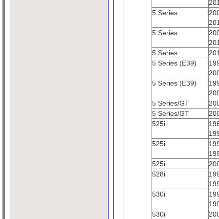
20
5 Series
20
20
5 Series
20
20
5 Series
20
5 Series (E39)
19
20
5 Series (E39)
19
20
5 Series/GT
20
5 Series/GT
20
525i
19
19
525i
19
19
525i
20
528i
19
19
530i
19
19
530i
20