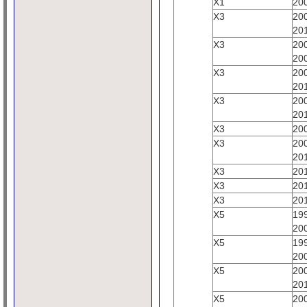
X1
20
X3
20
20
X3
20
20
X3
20
20
X3
20
20
X3
20
X3
20
20
X3
20
X3
20
X3
20
X5
19
20
X5
19
20
X5
20
20
X5
20