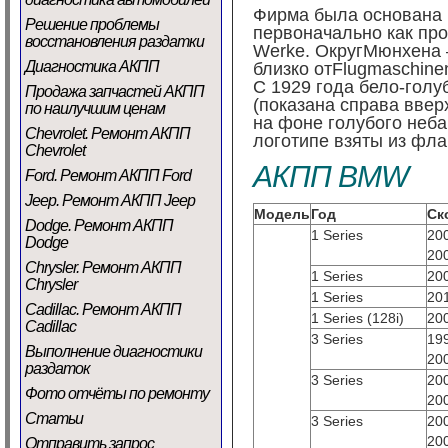
Фирма была основана
Решение проблемы
первоначально как про
восстановления раздатки
Werke. Округ
Мюнхена
Диагностика АКПП
близко от
Flugmaschinen
С 1929 года бело-гол
Продажа запчастей АКПП
(показана справа ввер
по наилучшим ценам
на фоне голубого неба
Chevrolet. Ремонт АКПП
логотипе взяты из фл
Chevrolet
АКПП BMW
Ford. Ремонт АКПП Ford
Jeep. Ремонт АКПП Jeep
Модель
Год
Ск
Dodge. Ремонт АКПП
1 Series
20
Dodge
20
Chrysler. Ремонт АКПП
1 Series
20
Chrysler
1 Series
20
Cadillac. Ремонт АКПП
1 Series (128i)
20
Cadillac
3 Series
19
Выполнение диагностики
20
раздаток
3 Series
20
Фото отчёты по ремонту
20
Статьи
3 Series
20
20
Отправить запрос