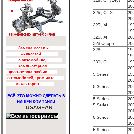
325i, Ci, (E46)
20
20
325i, Ci, Xi
20
20
325i, Xi
19
19
325i, Xi
20
328 Coupe
20
Замена масел и
328i
19
жидкостей
19
в автомобиле,
330i, Ci
19
компьютерная
20
диагностика любых
5 Series
19
автомобилей,промывка
20
инжекторов
5 Series
20
20
ВСЁ ЭТО МОЖНО СДЕЛАТЬ В
5 Series
20
НАШЕЙ КОМПАНИИ
5 Series
20
USAGEAR
20
5 Series
20
20
5 Series
20