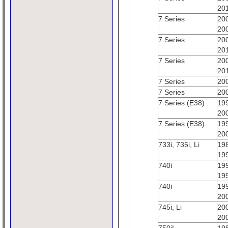
20
7 Series
20
20
7 Series
20
20
7 Series
20
20
7 Series
20
7 Series
20
7 Series (E38)
19
20
7 Series (E38)
19
20
733i, 735i, Li
19
19
740i
19
19
740i
19
20
745i, Li
20
20