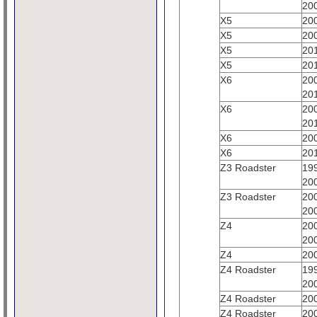
20
X5
20
X5
20
X5
20
X5
20
X6
20
20
X6
20
20
X6
20
X6
20
Z3 Roadster
19
20
Z3 Roadster
20
20
Z4
20
20
Z4
20
Z4 Roadster
19
20
Z4 Roadster
20
Z4 Roadster
20