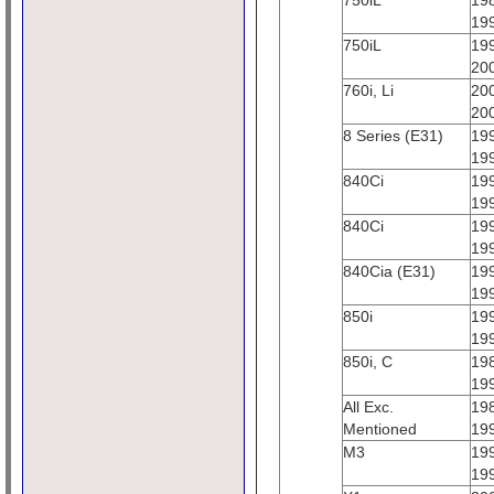
750iL
19
19
750iL
19
20
760i, Li
20
20
8 Series (E31)
19
19
840Ci
19
19
840Ci
19
19
840Cia (E31)
19
19
850i
19
19
850i, C
19
19
All Exc.
19
Mentioned
19
M3
19
19