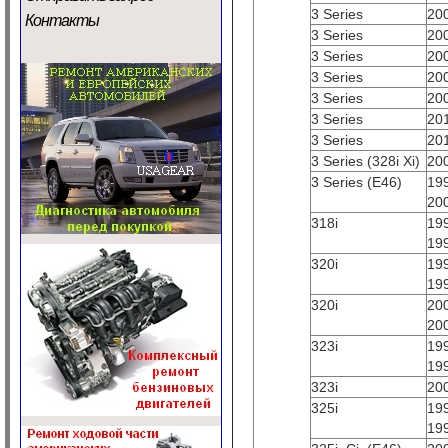
3 Series
20
Контакты
3 Series
20
3 Series
20
3 Series
20
3 Series
20
3 Series
20
3 Series
20
3 Series (328i Xi)
20
3 Series (E46)
19
20
318i
19
19
320i
19
19
320i
20
20
323i
19
19
323i
20
325i
19
19