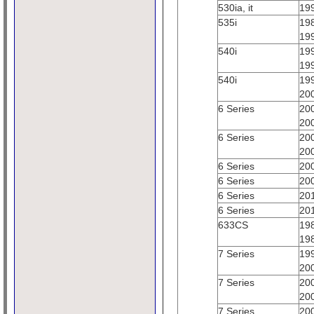
530ia, it
19
535i
19
19
540i
19
19
540i
19
20
6 Series
20
20
6 Series
20
20
6 Series
20
6 Series
20
6 Series
20
6 Series
20
633CS
19
19
7 Series
19
20
7 Series
20
20
7 Series
20