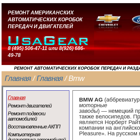
РЕМОНТ АМЕРИКАНСКИХ
АВТОМАТИЧЕСКИХ КОРОБОК
ПЕРЕДАЧ И ДВИГАТЕЛЕЙ
8 (495) 506-47-11 или 8(926) 686-
49-78
РЕМОНТ АВТОМАТИЧЕСКИХ КОРОБОК ПЕРЕДАЧ И РАЗД
Главная
/
Главная
/ Bmw
Главная
BMW AG
(
аббревиатур
моторные
Ремонт двигателей
заводы
) —
немецкий
пр
Ремонт подвески
также
велосипедов
. П
автомобилей
является
Норберт Рай
Восстановленные АКПП
компании на
английско
Pleasure». На
русском 
Компьютерная
диагностика автомобилей