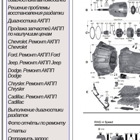
Решение проблемы
восстановления раздатки
Диагностика АКПП
Продажа запчастей АКПП
по наилучшим ценам
Chevrolet. Ремонт АКПП
Chevrolet
Ford. Ремонт АКПП Ford
Jeep. Ремонт АКПП Jeep
Dodge. Ремонт АКПП
Dodge
Chrysler. Ремонт АКПП
Chrysler
Cadillac. Ремонт АКПП
Cadillac
Выполнение диагностики
раздаток
Фото отчёты по ремонту
Статьи
Отправить запрос