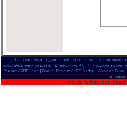
Главная
|
Ремонт двигателей
|
Ремонт подвески автомобил
восстановления раздатки
|
Диагностика АКПП
|
Продажа запчаст
Ремонт АКПП Jeep
|
Dodge. Ремонт АКПП Dodge
|
Chrysler. Ремон
по ремон
© 2026, РЕМОНТ АМЕРИКАН