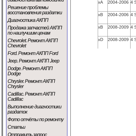
xA
2004-2006
4 
Решение проблемы
восстановления раздатки
xB
2004-2006
4 
Диагностика АКПП
xB
2008-2009
4 
Продажа запчастей АКПП
по наилучшим ценам
xD
2008-2009
4 
Chevrolet. Ремонт АКПП
Chevrolet
Ford. Ремонт АКПП Ford
Jeep. Ремонт АКПП Jeep
Dodge. Ремонт АКПП
Dodge
Chrysler. Ремонт АКПП
Chrysler
Cadillac. Ремонт АКПП
Cadillac
Выполнение диагностики
раздаток
Фото отчёты по ремонту
Статьи
Отправить запрос