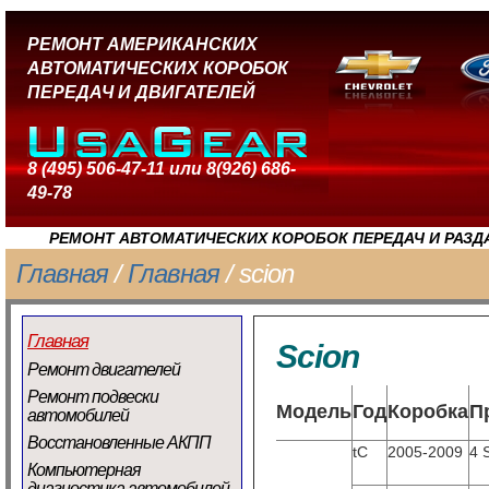
РЕМОНТ АМЕРИКАНСКИХ
АВТОМАТИЧЕСКИХ КОРОБОК
ПЕРЕДАЧ И ДВИГАТЕЛЕЙ
8 (495) 506-47-11 или 8(926) 686-
49-78
РЕМОНТ АВТОМАТИЧЕСКИХ КОРОБОК ПЕРЕДАЧ И РАЗД
Главная
/
Главная
/ scion
Главная
Scion
Ремонт двигателей
Ремонт подвески
Модель
Год
Коробка
П
автомобилей
Восстановленные АКПП
tC
2005-2009
4 
Компьютерная
диагностика автомобилей