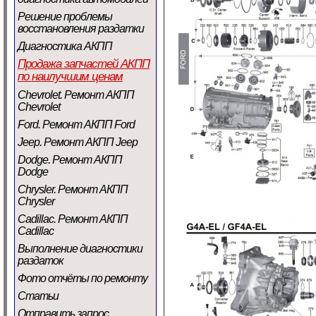
Решение проблемы
восстановления раздатки
Диагностика АКПП
Продажа запчастей АКПП
по наилучшим ценам
Chevrolet. Ремонт АКПП
Chevrolet
Ford. Ремонт АКПП Ford
Jeep. Ремонт АКПП Jeep
Dodge. Ремонт АКПП
Dodge
Chrysler. Ремонт АКПП
Chrysler
Cadillac. Ремонт АКПП
Cadillac
Выполнение диагностики
раздаток
Фото отчёты по ремонту
Статьи
Отправить запрос