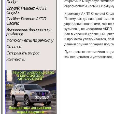
открытии в минусовую температ
Dodge
сбрасыванием клеммы с аккуму
Chrysler. Ремонт АКПП
Chrysler
К ремонту АКПП Chevrolet Cruz
Cadillac. Ремонт АКПП
Потому как данная проблема я
Cadillac
управления клапанами, что не д
кулибины, не испортили АКПП, 
Выполнение диагностики
раздаток
или в хороший сервисный центр
и проблема улетучивается, поз
Фото отчёты по ремонту
данный случай попадает под га
Статьи
Пусть ремонт автомобиля в цел
Отправить запрос
как все чинится и устраняется,
Контакты