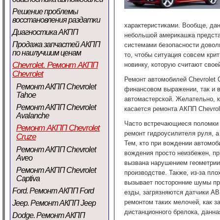
Решение проблемы
восстановления раздатки
характеристиками. Вообще, дан
Диагностика АКПП
небольшой америкашка представ
Продажа запчастей АКПП
системами безопасности доволь
по наилучшим ценам
то, чтобы ситуация совсем крит
Chevrolet. Ремонт АКПП
новинку, которую считают свое
Chevrolet
Ремонт автомобилей Chevrolet C
Ремонт АКПП Chevrolet
финансовом выражении, так и в
Tahoe
автомастерской. Желательно, к
Ремонт АКПП Chevrolet
касается ремонта АКПП Chevrol
Avalanche
Часто встречающиеся поломки C
Ремонт АКПП Chevrolet
ремонт гидроусилителя руля, а
Cruze
Тем, кто при вождении автомоб
Ремонт АКПП Chevrolet
вождения просто неизбежен, пр
Aveo
вызвана нарушением геометрии 
Ремонт АКПП Chevrolet
производстве. Также, из-за пл
Captiva
вызывает посторонние шумы пр
Ford. Ремонт АКПП Ford
езды, загрязняются датчики ABS
ремонтом таких мелочей, как з
Jeep. Ремонт АКПП Jeep
дистанционного брелока, данна
Dodge. Ремонт АКПП