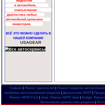
жидкостей
в автомобиле,
компьютерная
диагностика любых
автомобилей,промывка
инжекторов
ВСЁ ЭТО МОЖНО СДЕЛАТЬ В
НАШЕЙ КОМПАНИИ
USAGEAR
Главная
|
Ремонт двигателей
|
Ремонт подвески автомобилей
проблемы восстановления раздатки
|
Диагностика АКПП
|
Продаж
Ремонт АКПП Ford
|
Jeep. Ремонт АКПП Jeep
|
Dodge. Ремон
Выполнение диагностики раздаток
|
Фото