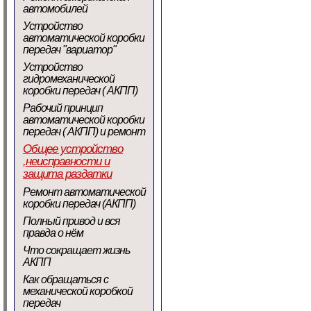
автомобилей
Устройство
автоматической коробки
передач "вариатор"
Устройство
гидромеханической
коробки передач ( АКПП)
Рабочий принцип
автоматической коробки
передач ( АКПП) и ремонт
Общее устройство
,неисправности и
защита раздатки
Ремонт автоматической
коробки передач (АКПП)
Полный привод и вся
правда о нём
Что сокращает жизнь
АКПП
Как обращаться с
механической коробкой
передач