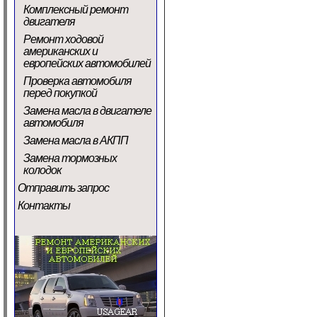
Комплексный ремонт
двигателя
Ремонт ходовой
американских и
европейских автомобилей
Проверка автомобиля
перед покупкой
Замена масла в двигателе
автомобиля
Замена масла в АКПП
Замена тормозных
колодок
Отправить запрос
Контакты